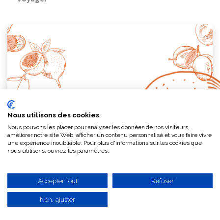
Julie Hugues dit Ciles
Nous utilisons des cookies
Racines & nouvelles branches... 2026
Nous pouvons les placer pour analyser les données de nos visiteurs,
améliorer notre site Web, afficher un contenu personnalisé et vous faire vivre
José Marín, 92 ans, Mula (Murcia) Si son âge avancé crée de la fatigue
une expérience inoubliable. Pour plus d'informations sur les cookies que
sur son corps et affaiblit son énergie, sa lucidité est toujours aussi fine
nous utilisons, ouvrez les paramètres.
et aiguisée. Paysans depuis toujours, sa femme Amparo...
juil. 15, 2026
Actualités
Accepter tout
Refuser
Non, ajuster