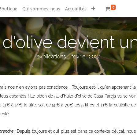
0
Boutique
Qui sommes-nous
Actualités
 d'olive devient u
explications.... février 2024
mais nos n'en avions pas conscience... Toujours est-il qu'en apprenant la
ous espantés ! Le bidon de 5L d'huile d'olive de Casa Pareja va se voir
11€ à 14€ le litre, soit de 55€ à 70€ les 5 litres et 11€ la bouteille de
menté.
prendre :
Depuis toujours et qui plus est dans ce contexte délicat, nous