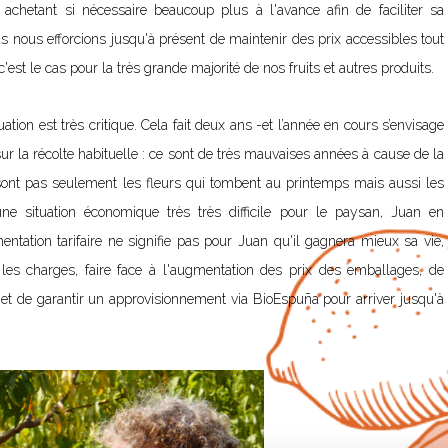
chetant si nécessaire beaucoup plus à l'avance afin de faciliter sa
s nous efforcions jusqu'à présent de maintenir des prix accessibles tout
est le cas pour la très grande majorité de nos fruits et autres produits.
uation est très critique.
Cela fait deux ans -et
l’année en cours s’envisage
sur la récolte habituelle : ce sont de très mauvaises années à cause de la
sont pas seulement les fleurs qui tombent au printemps mais aussi les
e situation économique très très difficile pour le paysan, Juan en
mentation tarifaire ne signifie pas pour Juan qu'il gagnera mieux sa vie,
les charges, faire face à l'augmentation des prix des emballages, de
 ; et de garantir un approvisionnement via BioEspuña pour arriver jusqu'à