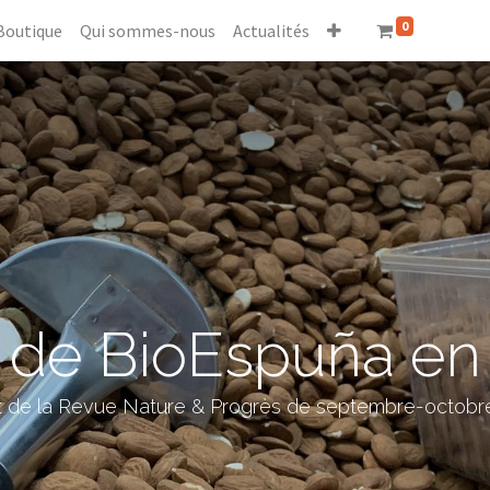
0
Boutique
Qui sommes-nous
Actualités
de BioEspuña en ar
it de la Revue Nature & Progrès de septembre-octobr